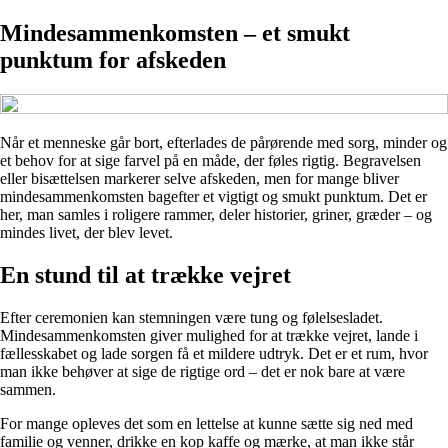
Mindesammenkomsten – et smukt
punktum for afskeden
Når et menneske går bort, efterlades de pårørende med sorg, minder og
et behov for at sige farvel på en måde, der føles rigtig. Begravelsen
eller bisættelsen markerer selve afskeden, men for mange bliver
mindesammenkomsten bagefter et vigtigt og smukt punktum. Det er
her, man samles i roligere rammer, deler historier, griner, græder – og
mindes livet, der blev levet.
En stund til at trække vejret
Efter ceremonien kan stemningen være tung og følelsesladet.
Mindesammenkomsten giver mulighed for at trække vejret, lande i
fællesskabet og lade sorgen få et mildere udtryk. Det er et rum, hvor
man ikke behøver at sige de rigtige ord – det er nok bare at være
sammen.
For mange opleves det som en lettelse at kunne sætte sig ned med
familie og venner, drikke en kop kaffe og mærke, at man ikke står