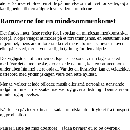
alene. Samværet bliver en stille påmindelse om, at livet fortsætter, og at
kærligheden til den afdøde lever videre i minderne.
Rammerne for en mindesammenkomst
Der findes ingen faste regler for, hvordan en mindesammenkomst skal
foregå. Nogle vælger at mødes på et forsamlingshus, en restaurant eller
i hjemmet, mens andre foretrækker et mere uformelt samvær i haven
eller på et sted, der havde særlig betydning for den afdøde.
Det vigtigste er, at rammerne afspejler personen, man tager afsked
med. Var det et menneske, der elskede naturen, kan en sammenkomst
under åben himmel være oplagt. Var det en livsnyder, kan et veldækket
kaffebord med yndlingskagen være den rette hyldest.
Mange vælger at lade billeder, musik eller små personlige genstande
indgå i rummet – det skaber nærvær og giver anledning til samtaler om
minder og oplevelser.
Når kisten påvirker klimaet – sådan mindsker du aftrykket fra transport
og produktion
Pauser i arbejdet med dødsboet – sådan bevarer du ro og overblik