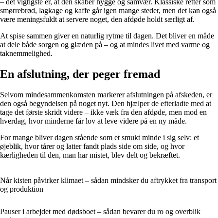
– det vigtigste er, at den skaber hygge og samvær. Klassiske retter som
smørrebrød, lagkage og kaffe går igen mange steder, men det kan også
være meningsfuldt at servere noget, den afdøde holdt særligt af.
At spise sammen giver en naturlig rytme til dagen. Det bliver en måde
at dele både sorgen og glæden på – og at mindes livet med varme og
taknemmelighed.
En afslutning, der peger fremad
Selvom mindesammenkomsten markerer afslutningen på afskeden, er
den også begyndelsen på noget nyt. Den hjælper de efterladte med at
tage det første skridt videre – ikke væk fra den afdøde, men mod en
hverdag, hvor minderne får lov at leve videre på en ny måde.
For mange bliver dagen stående som et smukt minde i sig selv: et
øjeblik, hvor tårer og latter fandt plads side om side, og hvor
kærligheden til den, man har mistet, blev delt og bekræftet.
Når kisten påvirker klimaet – sådan mindsker du aftrykket fra transport
og produktion
Pauser i arbejdet med dødsboet – sådan bevarer du ro og overblik